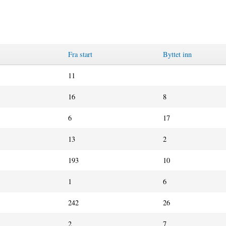
Fra start
Byttet inn
11
16
8
6
17
13
2
193
10
1
6
242
26
2
7